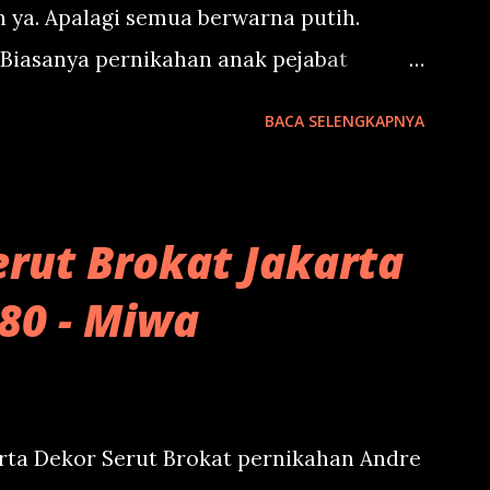
ya. Apalagi semua berwarna putih.
 Biasanya pernikahan anak pejabat
arena memang harganya yang terjangkau.
BACA SELENGKAPNYA
egi. Andapun akan sangat puas den
unakan tenda dekorasi transparan ini
ekorasi transparan dari Miwa Decoration
rut Brokat Jakarta
?? Segera hubungi kami melalui tombol
180 - Miwa
ikasikan dengan tim kami.
arta Dekor Serut Brokat pernikahan Andre