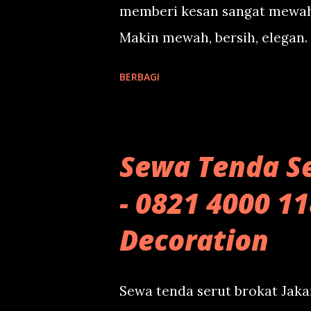
memberi kesan sangat mewah 
Makin mewah, bersih, elegan.
menggunakan dekorasi ini. K
BERBAGI
Hanya 70.000 per meter pers
mengenang banget jika mengg
Coba lihat foto lain tenda d
Sewa Tenda Se
ini: Mewah dan elegan bukan
- 0821 4000 1
wa di kanan bawah dan komun
Decoration
Sewa tenda serut brokat Jak