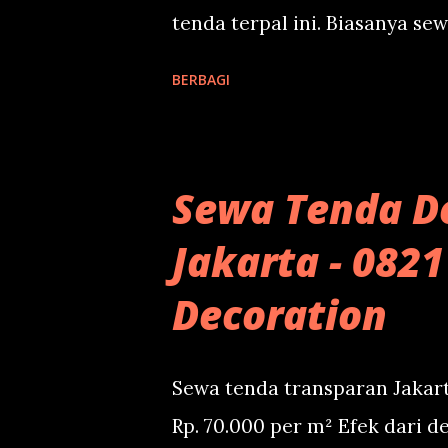
tenda terpal ini. Biasanya sew
seperti kematian, hajatan ke
BERBAGI
Jika di lingkungan sudah memi
menyewa kursi ke kami. Cukup
kami melalui tombol wa di k
Sewa Tenda D
Jakarta - 082
Decoration
Sewa tenda transparan Jakar
Rp. 70.000 per m² Efek dari 