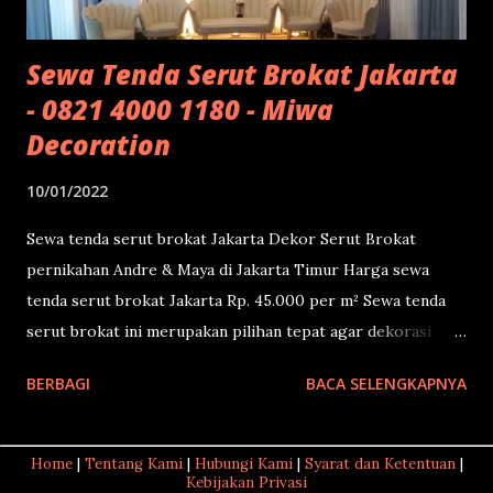
Sewa Tenda Serut Brokat Jakarta
- 0821 4000 1180 - Miwa
Decoration
10/01/2022
Sewa tenda serut brokat Jakarta Dekor Serut Brokat
pernikahan Andre & Maya di Jakarta Timur Harga sewa
tenda serut brokat Jakarta Rp. 45.000 per m² Sewa tenda
serut brokat ini merupakan pilihan tepat agar dekorasi
Anda semakin WAW. Anda bisa lihat sendiri, desainnya sangat
BERBAGI
BACA SELENGKAPNYA
mewah seperti pernikahan di kerajaan . Sementara
harganya hanya Rp. 45.000 per meter persegi. Pasti tamu
Anda akan sangat terkagum dengan dekorasinya. Agar
Home
|
Tentang Kami
|
Hubungi Kami
|
Syarat dan Ketentuan
|
Kebijakan Privasi
tamu-tamu Anda semakin terkesima, sebaiknya diimbangi