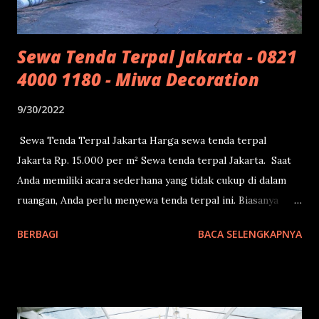
Sewa Tenda Terpal Jakarta - 0821
4000 1180 - Miwa Decoration
9/30/2022
Sewa Tenda Terpal Jakarta Harga sewa tenda terpal
Jakarta Rp. 15.000 per m² Sewa tenda terpal Jakarta. Saat
Anda memiliki acara sederhana yang tidak cukup di dalam
ruangan, Anda perlu menyewa tenda terpal ini. Biasanya
sewa tenda terpal ini untuk acara kecil seperti kematian,
BERBAGI
BACA SELENGKAPNYA
hajatan kecil, rapat lingkungan dan semacamnya. Jika di
lingkungan sudah memiliki kursi, maka Anda tidak perlu
menyewa kursi ke kami. Cukup sewa tenda terpalnya saja.
Hubungi kami melalui tombol wa di kanan bawah. Miwa