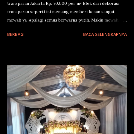
transparan Jakarta Rp. 70.000 per m² Efek dari dekorasi
transparan seperti ini memang memberi kesan sangat
mewah ya. Apalagi semua berwarna putih. Makin mewah,
bersih, elegan. Biasanya pernikahan anak pejabat
BERBAGI
BACA SELENGKAPNYA
menggunakan dekorasi ini. Karena memang harganya yang
terjangkau. Hanya 70.000 per meter persegi. Andapun akan
sangat puas den mengenang banget jika menggunakan
tenda dekorasi transparan ini Coba lihat foto lain tenda
dekorasi transparan dari Miwa Decoration ini: Mewah dan
elegan bukan?? Segera hubungi kami melalui tombol wa di
kanan bawah dan komunikasikan dengan tim kami.